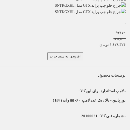
.
موجود
۰
تومان
۱,۶۲۸,۳۲۴
تومان
افزودن به سبد خرید
توضیحات محصول
- لامپ استاندارد برای این کالا :
نور پایین - بالا : یک عدد لامپ ۶۰- ۵۵ وات ( H4 )
- شماره فنی کالا : 20100021