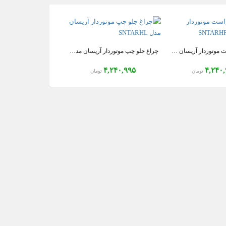
چراغ جلو راست موتوردار آریسان مدل SNTARHR
چراغ جلو چپ موتوردار آریسان مدل SNTARHL
۴,۲۴۰,۹۹۵
۴,۲۴۰
تومان
تومان