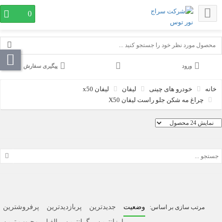
0
پیگیری سفارش
خودرو های چینی
لیفان
لیفان x50
چراغ مه شکن جلو راست لیفان X50
وضعیت
جدیدترین
پربازدیدترین
پرفروشترین
ارزانترین
گرانترین
الفبا
محبوب ترین