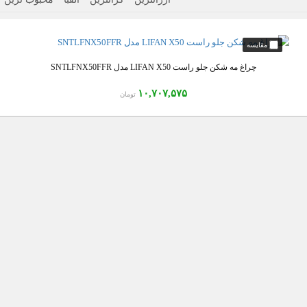
چراغ مه شکن جلو راست LIFAN X50 مدل SNTLFNX50FFR
۱۰,۷۰۷,۵۷۵
تومان