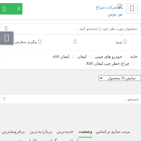
0
پیگیری سفارش
خودرو های چینی
لیفان
لیفان x60
چراغ خطر چپ لیفان X60
وضعیت
جدیدترین
پربازدیدترین
پرفروشترین
ارزانترین
گرانترین
الفبا
محبوب ترین