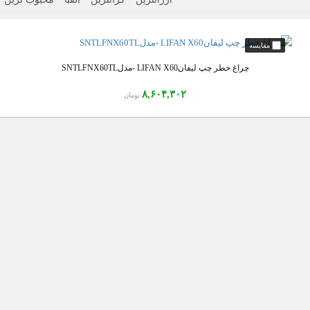
چراغ خطر چپ لیفانLIFAN X60 -مدلSNTLFNX60TL
۸,۶۰۴,۳۰۲
تومان