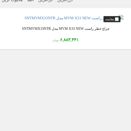
چراغ خطر راست MVM X33 NEW مدل SNTMVMX33NTR
۶,۸۸۳,۴۴۱
تومان