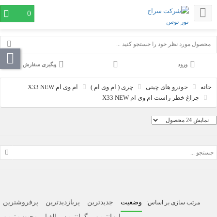
0
پیگیری سفارش
خودرو های چینی
چری ( ام وی ام )
ام وی ام X33 NEW
چراغ خطر راست ام وی ام X33 NEW
وضعیت
جدیدترین
پربازدیدترین
پرفروشترین
ارزانترین
گرانترین
الفبا
محبوب ترین